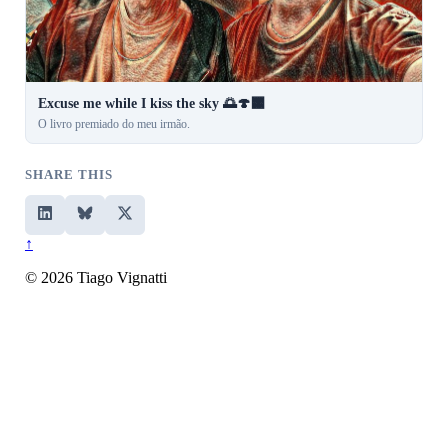
Excuse me while I kiss the sky 🌅🍄‍🟫
O livro premiado do meu irmão.
SHARE THIS
↑
© 2026 Tiago Vignatti